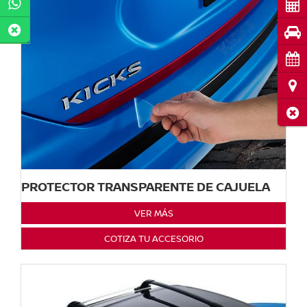
Cot
Pru
Cita
Ubi
Cerr
PROTECTOR TRANSPARENTE DE CAJUELA
VER MÁS
COTIZA TU ACCESORIO