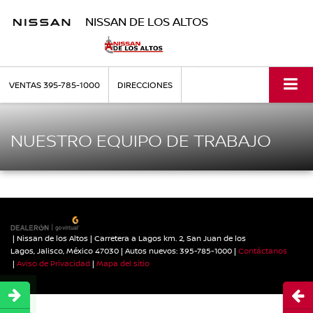
NISSAN DE LOS ALTOS
VENTAS
395-785-1000
DIRECCIONES
NUESTRO EQUIPO DE TRABAJO
| Nissan de los Altos
|
Carretera a Lagos km. 2,
San Juan de los
Lagos,
Jalisco,
México
47030
| Autos nuevos:
395-785-1000
|
Contáctanos
|
Aviso de Privacidad
|
Mapa del sitio
Abri