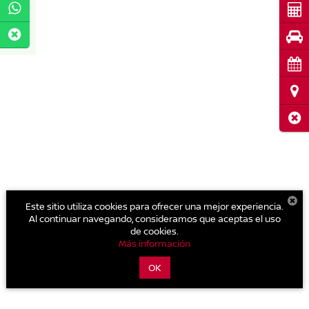
Cot
Pru
Cita
Ubi
Cerr
Este sitio utiliza cookies para ofrecer una mejor experiencia.
Al continuar navegando, consideramos que aceptas el uso
de cookies.
Más información
OK