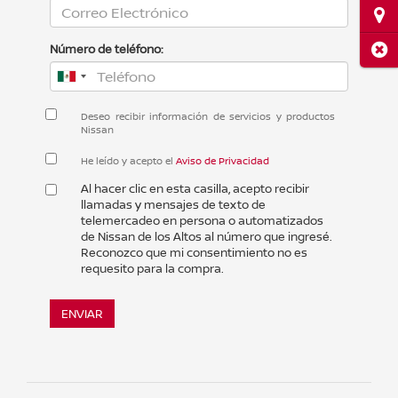
Ubi
Cerr
Número de teléfono:
Deseo recibir información de servicios y productos
Nissan
He leído y acepto el
Aviso de Privacidad
Al hacer clic en esta casilla, acepto recibir
llamadas y mensajes de texto de
telemercadeo en persona o automatizados
de Nissan de los Altos al número que ingresé.
Reconozco que mi consentimiento no es
requesito para la compra.
ENVIAR