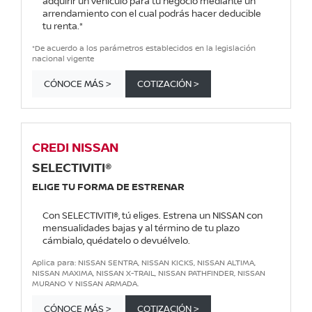
adquirir un vehículo para tu negocio mediante un
arrendamiento con el cual podrás hacer deducible
tu renta.*
*De acuerdo a los parámetros establecidos en la legislación
nacional vigente
CÓNOCE MÁS >
COTIZACIÓN >
CREDI NISSAN
SELECTIVITI®
ELIGE TU FORMA DE ESTRENAR
Con SELECTIVITI®, tú eliges. Estrena un NISSAN con
mensualidades bajas y al término de tu plazo
cámbialo, quédatelo o devuélvelo.
Aplica para: NISSAN SENTRA, NISSAN KICKS, NISSAN ALTIMA,
NISSAN MAXIMA, NISSAN X-TRAIL, NISSAN PATHFINDER, NISSAN
MURANO Y NISSAN ARMADA.
CÓNOCE MÁS >
COTIZACIÓN >