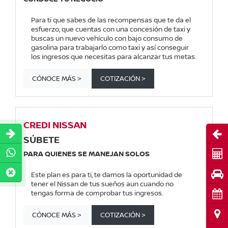
Para ti que sabes de las recompensas que te da el
esfuerzo, que cuentas con una concesión de taxi y
buscas un nuevo vehículo con bajo consumo de
gasolina para trabajarlo como taxi y así conseguir
los ingresos que necesitas para alcanzar tus metas.
CÓNOCE MÁS >
COTIZACIÓN >
CREDI NISSAN
Abri
SÚBETE
Cot
PARA QUIENES SE MANEJAN SOLOS
Pru
Este plan es para ti, te damos la oportunidad de
tener el Nissan de tus sueños aun cuando no
tengas forma de comprobar tus ingresos.
Cita
Ubi
CÓNOCE MÁS >
COTIZACIÓN >