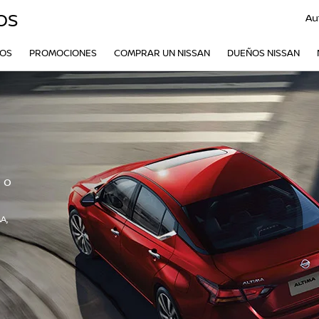
OS
Au
VOS
PROMOCIONES
COMPRAR UN NISSAN
DUEÑOS NISSAN
 o
A,