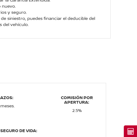
o nuevo.
ios y seguro.
de siniestro, puedes financiar el deducible del
 del vehículo.
LAZOS:
COMISIÓN POR
APERTURA:
 meses.
2.5%
SEGURO DE VIDA:
Cot