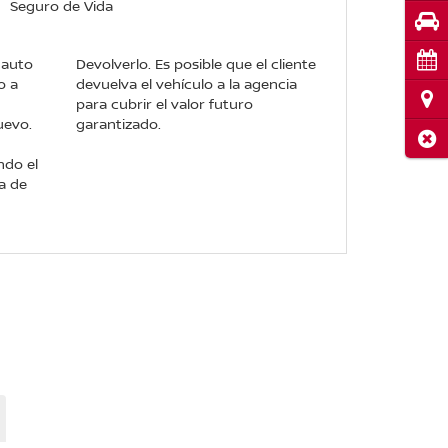
Seguro de Vida
Pru
Cita
 auto
Devolverlo. Es posible que el cliente
o a
devuelva el vehículo a la agencia
Ubi
para cubrir el valor futuro
uevo.
garantizado.
Cerr
ndo el
a de