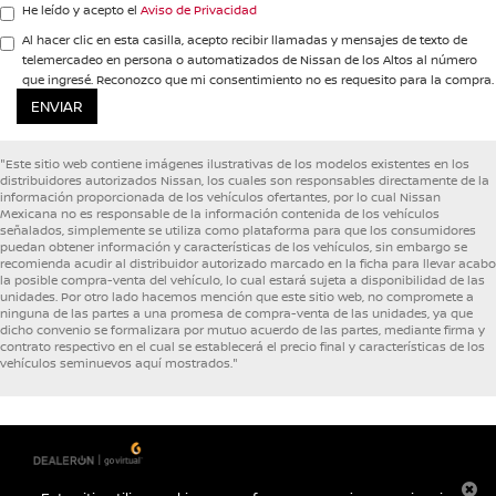
He leído y acepto el
Aviso de Privacidad
Al hacer clic en esta casilla, acepto recibir llamadas y mensajes de texto de
telemercadeo en persona o automatizados de Nissan de los Altos al número
que ingresé. Reconozco que mi consentimiento no es requesito para la compra.
"Este sitio web contiene imágenes ilustrativas de los modelos existentes en los
distribuidores autorizados Nissan, los cuales son responsables directamente de la
información proporcionada de los vehículos ofertantes, por lo cual Nissan
Mexicana no es responsable de la información contenida de los vehículos
señalados, simplemente se utiliza como plataforma para que los consumidores
puedan obtener información y características de los vehículos, sin embargo se
recomienda acudir al distribuidor autorizado marcado en la ficha para llevar acabo
la posible compra-venta del vehículo, lo cual estará sujeta a disponibilidad de las
unidades. Por otro lado hacemos mención que este sitio web, no compromete a
ninguna de las partes a una promesa de compra-venta de las unidades, ya que
dicho convenio se formalizara por mutuo acuerdo de las partes, mediante firma y
contrato respectivo en el cual se establecerá el precio final y características de los
vehículos seminuevos aquí mostrados."
| Nissan de los Altos
|
Carretera a Lagos km. 2,
San Juan de los