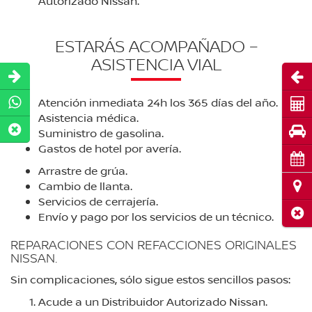
Autorizado Nissan.
ESTARÁS ACOMPAÑADO –
ASISTENCIA VIAL
Abri
Atención inmediata 24h los 365 días del año.
Cot
Asistencia médica.
Pru
Suministro de gasolina.
Gastos de hotel por avería.
Cita
Arrastre de grúa.
Ubi
Cambio de llanta.
Servicios de cerrajería.
Cerr
Envío y pago por los servicios de un técnico.
REPARACIONES CON REFACCIONES ORIGINALES
NISSAN.
Sin complicaciones, sólo sigue estos sencillos pasos:
Acude a un Distribuidor Autorizado Nissan.