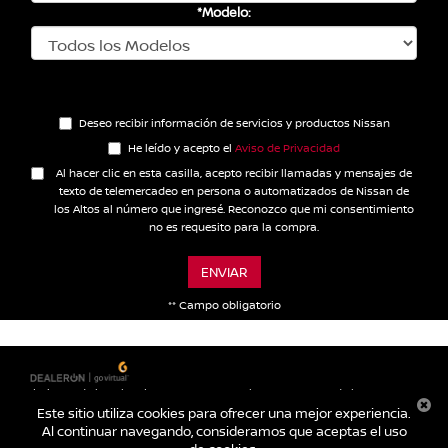
*Modelo:
Deseo recibir información de servicios y productos Nissan
He leído y acepto el
Aviso de Privacidad
Al hacer clic en esta casilla, acepto recibir llamadas y mensajes de
texto de telemercadeo en persona o automatizados de Nissan de
los Altos al número que ingresé. Reconozco que mi consentimiento
no es requesito para la compra.
ENVIAR
** Campo obligatorio
| Nissan de los Altos
|
Carretera a Lagos km. 2,
San Juan de los
Lagos,
Jalisco,
México
47030
| Autos nuevos:
395-785-
Este sitio utiliza cookies para ofrecer una mejor experiencia.
1000
|
Contáctanos
|
Aviso de Privacidad
|
Mapa del sitio
Al continuar navegando, consideramos que aceptas el uso