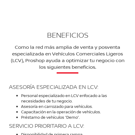
satisfacer tus deseos de compra de un vehículo,
accesorio o servicio en donde sea que estés.
BENEFICIOS
Como la red más amplia de venta y posventa
especializada en Vehículos Comerciales Ligeros
(LCV), Proshop ayuda a optimizar tu negocio con
los siguientes beneficios.
ASESORÍA ESPECIALIZADA EN LCV:
Personal especializado en LCV enfocado a las
necesidades de tu negocio.
Asesoría en carrozado para vehículos.
Capacitación en la operación de vehículos.
Préstamo de vehículos “Demo”.
SERVICIO PRIORITARIO A LCV:
Disponibilidad de primera rampa.