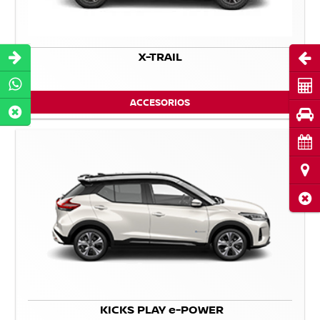
X-TRAIL
Abri
Cot
ACCESORIOS
Pru
Cita
Ubi
Cerr
KICKS PLAY e-POWER