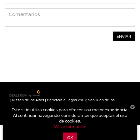
| Nissan de los Altos
|
Carretera a Lagos km. 2,
San Juan de los
Lagos,
Jalisco,
México
47030
| Autos nuevos:
395-785-
Este sitio utiliza cookies para ofrecer una mejor experiencia.
1000
|
Contáctanos
|
Aviso de Privacidad
|
Mapa del sitio
Al continuar navegando, consideramos que aceptas el uso
de cookies.
Más información
OK