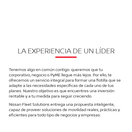
ESTO ES NISSAN FLEET SOLUTIONS
DESCUBRE TODAS LAS SOLUCIONES QUE
TENEMOS A TU MEDIDA Y DEJA TU NEGOCIO
AVANZAR EN MANOS DE LOS EXPERTOS
LA EXPERIENCIA DE UN LÍDER
Tenemos algo en común contigo: queremos que tu
corporativo, negocio o PyME llegue más lejos. Por ello, te
ofrecemos un servicio integral para formar una flotilla que se
adapte a las necesidades específicas de cada uno de tus
planes. Nuestro objetivo es que encuentres una inversión
rentable y a tu medida para seguir creciendo.
Nissan Fleet Solutions entrega una propuesta inteligente,
capaz de proveer soluciones de movilidad reales, prácticas y
eficientes para todo tipo de negocios y empresas.