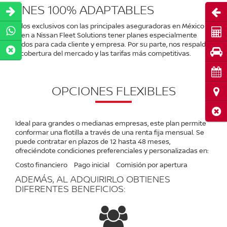
PLANES 100% ADAPTABLES
Abri
Acuerdos exclusivos con las principales aseguradoras en México
Cot
permiten a Nissan Fleet Solutions tener planes especialmente
diseñados para cada cliente y empresa. Por su parte, nos respaldan la
Pru
mejor cobertura del mercado y las tarifas más competitivas.
Cita
OPCIONES FLEXIBLES
Ubi
Cerr
Ideal para grandes o medianas empresas, este plan permite
conformar una flotilla a través de una renta fija mensual. Se
puede contratar en plazos de 12 hasta 48 meses,
ofreciéndote condiciones preferenciales y personalizadas en:
Costo financiero
Pago inicial
Comisión por apertura
ADEMÁS, AL ADQUIRIRLO OBTIENES
DIFERENTES BENEFICIOS: