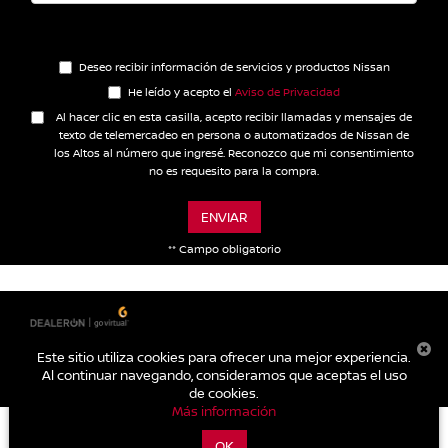
Deseo recibir información de servicios y productos Nissan
He leído y acepto el
Aviso de Privacidad
Al hacer clic en esta casilla, acepto recibir llamadas y mensajes de
texto de telemercadeo en persona o automatizados de Nissan de
los Altos al número que ingresé. Reconozco que mi consentimiento
no es requesito para la compra.
ENVIAR
** Campo obligatorio
| Nissan de los Altos
|
Carretera a Lagos km. 2,
San Juan de los
Lagos,
Jalisco,
México
47030
| Autos nuevos:
395-785-
Este sitio utiliza cookies para ofrecer una mejor experiencia.
1000
|
Contáctanos
|
Aviso de Privacidad
|
Mapa del sitio
Al continuar navegando, consideramos que aceptas el uso
de cookies.
Más información
OK