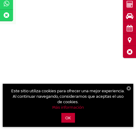
Cot
Pru
Cita
Ubi
Cerr
Este sitio utiliza cookies para ofrecer una mejor experiencia.
Al continuar navegando, consideramos que aceptas el uso
de cookies.
Más información
OK