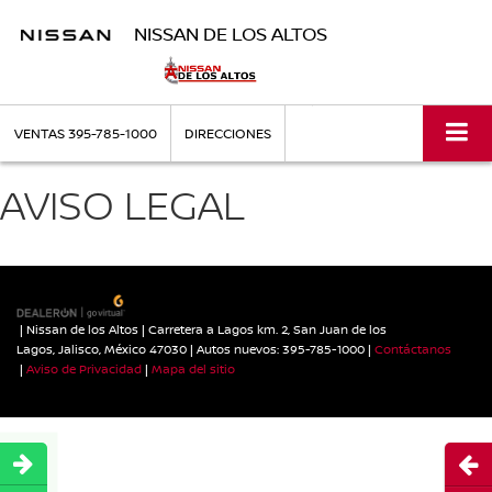
NISSAN DE LOS ALTOS
VENTAS
395-785-1000
DIRECCIONES
AVISO LEGAL
| Nissan de los Altos
|
Carretera a Lagos km. 2,
San Juan de los
Lagos,
Jalisco,
México
47030
| Autos nuevos:
395-785-1000
|
Contáctanos
|
Aviso de Privacidad
|
Mapa del sitio
Abri