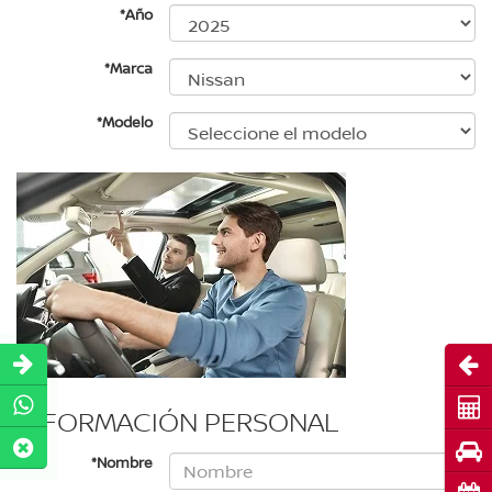
*Año
*Marca
*Modelo
Abri
Cot
INFORMACIÓN PERSONAL
Pru
*Nombre