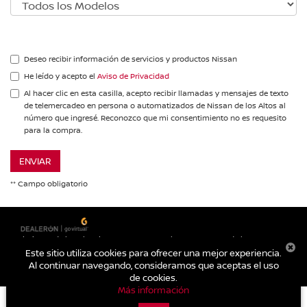
Deseo recibir información de servicios y productos Nissan
He leído y acepto el
Aviso de Privacidad
Al hacer clic en esta casilla, acepto recibir llamadas y mensajes de texto
de telemercadeo en persona o automatizados de Nissan de los Altos al
número que ingresé. Reconozco que mi consentimiento no es requesito
para la compra.
ENVIAR
** Campo obligatorio
| Nissan de los Altos
|
Carretera a Lagos km. 2,
San Juan de los
Lagos,
Jalisco,
México
47030
| Autos nuevos:
395-785-
Este sitio utiliza cookies para ofrecer una mejor experiencia.
1000
|
Contáctanos
|
Aviso de Privacidad
|
Mapa del sitio
Al continuar navegando, consideramos que aceptas el uso
de cookies.
Más información