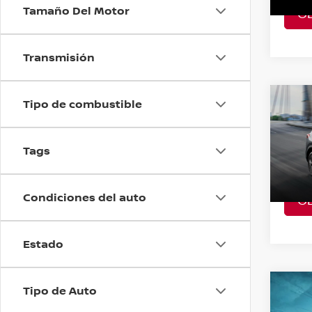
Tamaño Del Motor
O
A Con
Transmisión
Tipo de combustible
Co
202
PLAT
Tags
VIN:
2
Model
Condiciones del auto
O
A Con
Estado
Tipo de Auto
Co
202