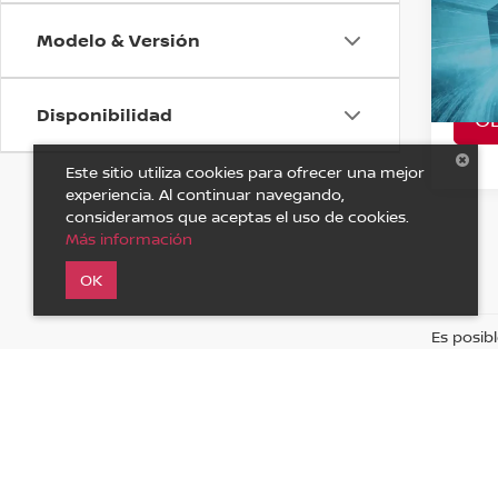
SENS
Modelo & Versión
VIN:
2
Model
Disponibilidad
O
A Con
Este sitio utiliza cookies para ofrecer una mejor
experiencia. Al continuar navegando,
consideramos que aceptas el uso de cookies.
Más información
OK
Es posibl
| Nissan de los Altos
|
Carretera a Lagos