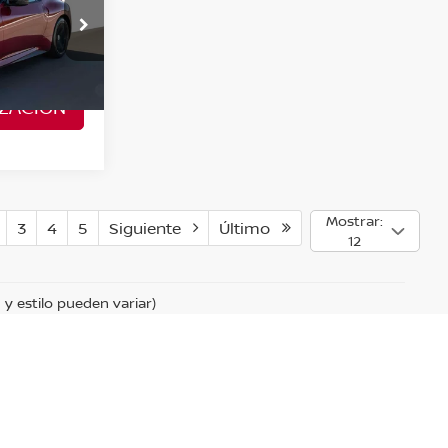
recio
Valores:
30313
Ext.
Int.
ZACIÓN
Mostrar:
3
4
5
Siguiente
Último
12
 y estilo pueden variar)
-1000
|
Contáctanos
|
Aviso de Privacidad
|
Mapa del sitio