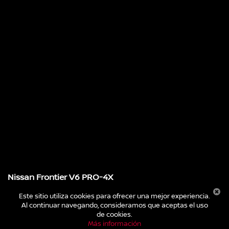
Nissan Frontier V6 PRO-4X
LAS PRO DE VERDAD
Este sitio utiliza cookies para ofrecer una mejor experiencia.
Al continuar navegando, consideramos que aceptas el uso
de cookies.
Una Pro de Verdad con un precio desde
Más información