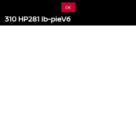
$889,900.00 M.N.
OK
310 HP
281 lb-pie
V6
Potencia
Torque
Motor
Descargar Catálogo
Más información
PRECIOS Y VERSIONES