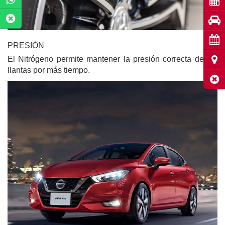
Coti
Pru
Cita
PRESIÓN
El Nitrógeno permite mantener la presión correcta de tus
Ubic
llantas por más tiempo.
Cerr