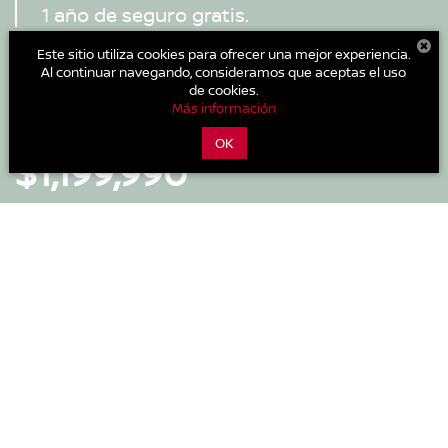
1 año de seguro gratis.
Este sitio utiliza cookies para ofrecer una mejor experiencia.
V6
270
250 lb-pie
Al continuar navegando, consideramos que aceptas el uso
Motor
Potencia
Torque
de cookies.
Más información
ESTRENA DESDE:
OK
$1,199,990
Descarga el
Más información
catálogo
COMPARADOR DE