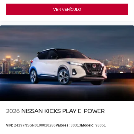
VER VEHÍCULO
2026
NISSAN KICKS PLAY E-POWER
VIN:
24197NSSN0100010286
Valores:
30313
Modelo:
93051