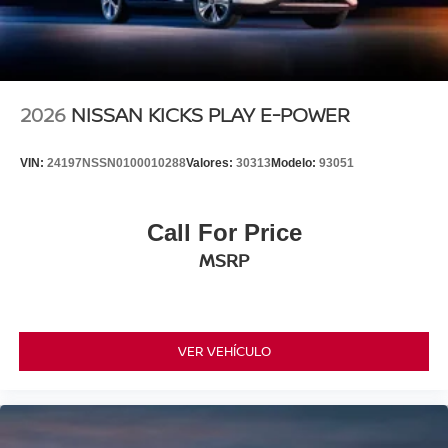
2026
NISSAN KICKS PLAY E-POWER
VIN:
24197NSSN0100010288
Valores:
30313
Modelo:
93051
Call For Price
MSRP
VER VEHÍCULO