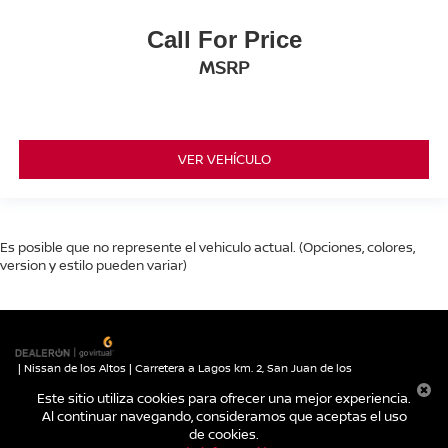
Call For Price
MSRP
VER VEHÍCULO
Es posible que no represente el vehiculo actual. (Opciones, colores,
version y estilo pueden variar)
| Nissan de los Altos
|
Carretera a Lagos km. 2,
San Juan de los
Lagos,
Jalisco,
México
47030
| Autos nuevos:
395-785-1000
|
Contáctanos
Este sitio utiliza cookies para ofrecer una mejor experiencia.
|
Aviso de Privacidad
|
Mapa del sitio
Al continuar navegando, consideramos que aceptas el uso
de cookies.