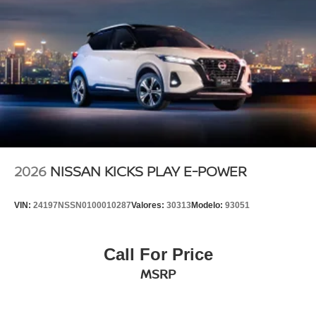
2026
NISSAN KICKS PLAY E-POWER
VIN:
24197NSSN0100010287
Valores:
30313
Modelo:
93051
Call For Price
MSRP