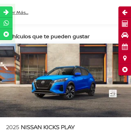
Abri
Leer Más...
Cot
Pru
Vehículos que te pueden gustar
Cita
Ubi
Cerr
2025
NISSAN KICKS PLAY