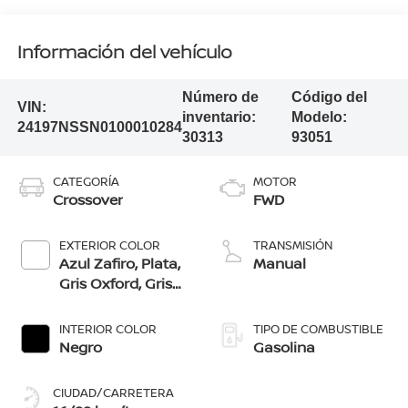
Información del vehículo
Número de
Código del
VIN:
inventario:
Modelo:
24197NSSN0100010284
30313
93051
CATEGORÍA
MOTOR
Crossover
FWD
EXTERIOR COLOR
TRANSMISIÓN
Azul Zafiro, Plata,
Manual
Gris Oxford, Gris
Volcã¡Nico, Rojo
Burdeos, Blanco
INTERIOR COLOR
TIPO DE COMBUSTIBLE
Perlado
Negro
Gasolina
CIUDAD/CARRETERA