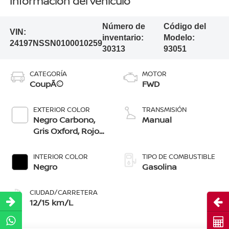
Información del vehículo
Número de
Código del
VIN:
inventario:
Modelo:
24197NSSN0100010259
30313
93051
CATEGORÍA
MOTOR
CoupÃ©
FWD
EXTERIOR COLOR
TRANSMISIÓN
Negro Carbono,
Manual
Gris Oxford, Rojo
Merlot, Azul
Vibrante,
INTERIOR COLOR
TIPO DE COMBUSTIBLE
Plata/Negro, Rojo
Negro
Gasolina
Impulso/Negro,
Blanco
CIUDAD/CARRETERA
Lunar/Negro
Abri
12/15 km/L
Cot