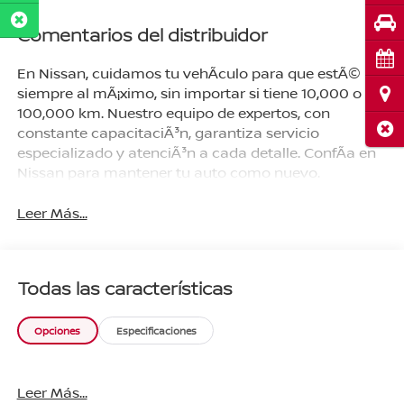
Pru
Comentarios del distribuidor
Cita
En Nissan, cuidamos tu vehÃ­culo para que estÃ©
siempre al mÃ¡ximo, sin importar si tiene 10,000 o
Ubi
100,000 km. Nuestro equipo de expertos, con
Cerr
constante capacitaciÃ³n, garantiza servicio
especializado y atenciÃ³n a cada detalle. ConfÃ­a en
Nissan para mantener tu auto como nuevo.
Leer Más...
Todas las características
Opciones
Especificaciones
Leer Más...