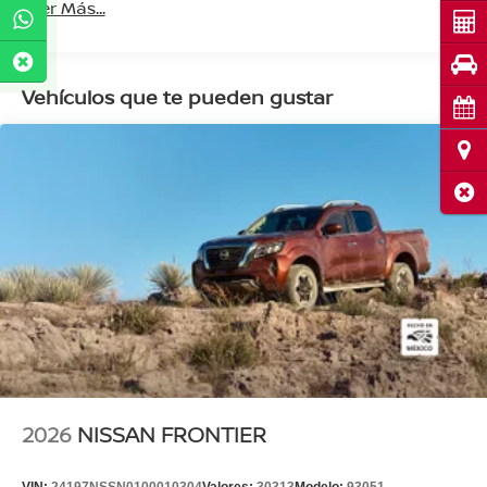
Leer Más...
Cot
Pru
Vehículos que te pueden gustar
Cita
Ubi
Cerr
2026
NISSAN FRONTIER