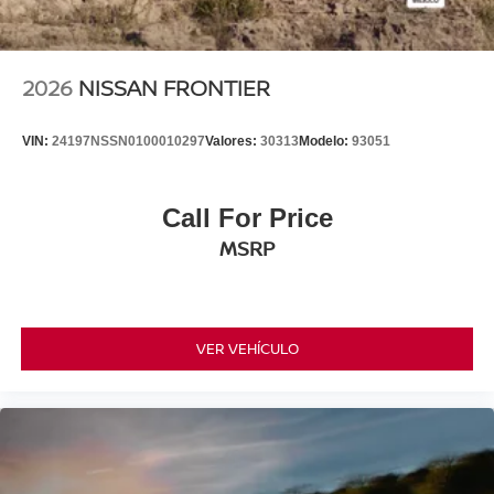
2026
NISSAN FRONTIER
VIN:
24197NSSN0100010297
Valores:
30313
Modelo:
93051
Call For Price
MSRP
VER VEHÍCULO