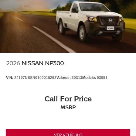
2026
NISSAN NP300
VIN:
24197NSSN0100010292
Valores:
30313
Modelo:
93051
Call For Price
MSRP
VER VEHÍCULO