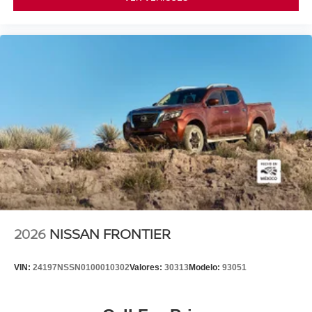
2026
NISSAN FRONTIER
VIN:
24197NSSN0100010302
Valores:
30313
Modelo:
93051