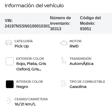
Información del vehículo
Número de
Código del
VIN:
inventario:
Modelo:
24197NSSN0100010301
30313
93051
CATEGORÍA
MOTOR
Pick Up
RWD
EXTERIOR COLOR
TRANSMISIÓN
Rojo, Plata, Gris
AutomÃ¡tica
Oxford, Gris
Volcánico, Negro,
Blanco
INTERIOR COLOR
TIPO DE COMBUSTIBLE
Negro
Gasolina
CIUDAD/CARRETERA
16/21 km/L