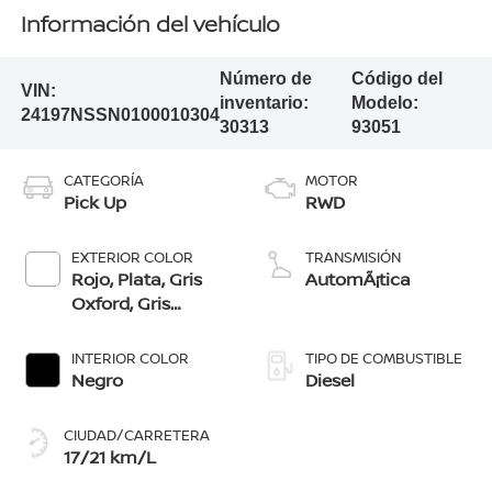
Información del vehículo
Número de
Código del
VIN:
inventario:
Modelo:
24197NSSN0100010304
30313
93051
CATEGORÍA
MOTOR
Pick Up
RWD
EXTERIOR COLOR
TRANSMISIÓN
Rojo, Plata, Gris
AutomÃ¡tica
Oxford, Gris
Volcánico, Negro,
Blanco
INTERIOR COLOR
TIPO DE COMBUSTIBLE
Negro
Diesel
CIUDAD/CARRETERA
17/21 km/L