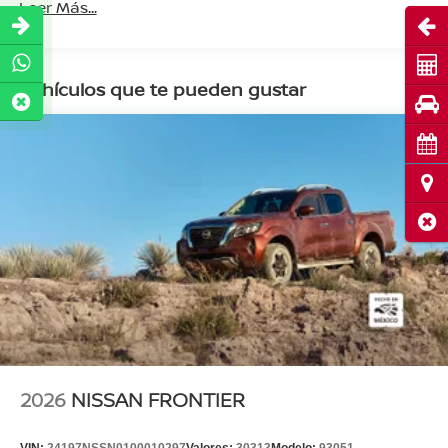
Leer Más...
Abri
Cot
Vehículos que te pueden gustar
Pru
Cita
Ubi
Cerr
2026
NISSAN FRONTIER