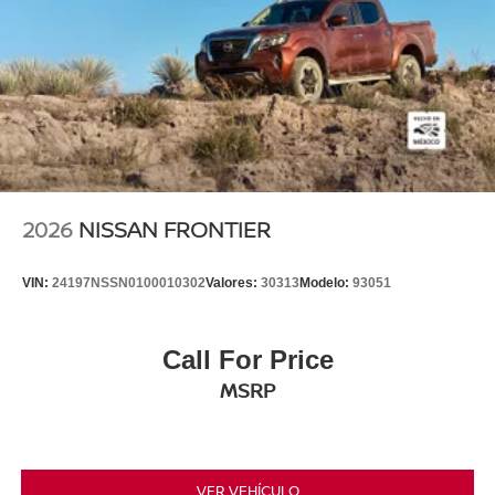
2026
NISSAN FRONTIER
VIN:
24197NSSN0100010302
Valores:
30313
Modelo:
93051
Call For Price
MSRP
VER VEHÍCULO