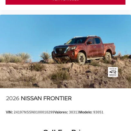
2026
NISSAN FRONTIER
VIN:
24197NSSN0100010299
Valores:
30313
Modelo:
93051