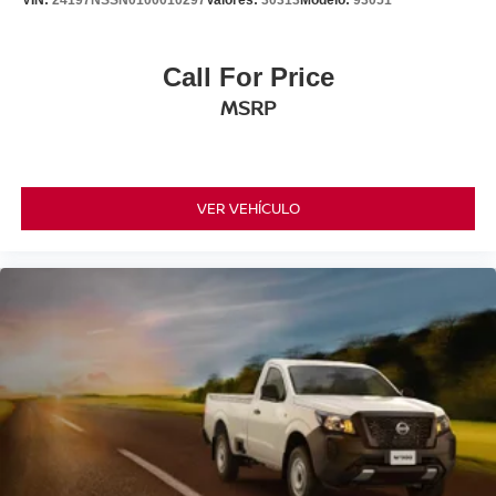
VIN:
24197NSSN0100010297
Valores:
30313
Modelo:
93051
Call For Price
MSRP
VER VEHÍCULO