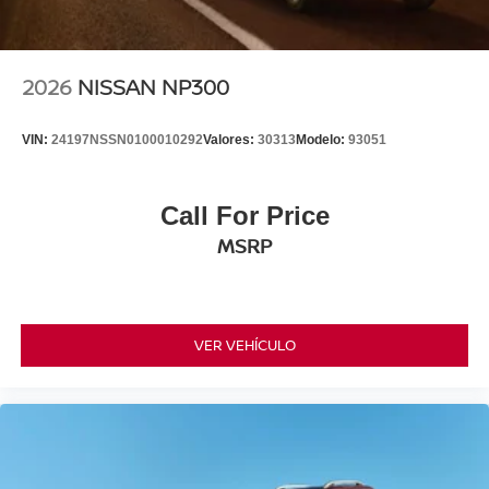
2026
NISSAN NP300
VIN:
24197NSSN0100010292
Valores:
30313
Modelo:
93051
Call For Price
MSRP
VER VEHÍCULO