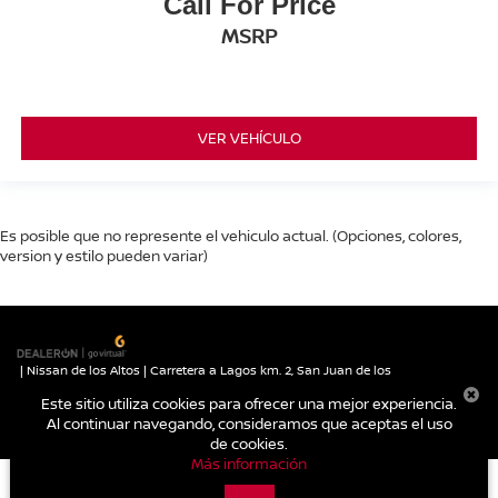
Call For Price
MSRP
VER VEHÍCULO
Es posible que no represente el vehiculo actual. (Opciones, colores,
version y estilo pueden variar)
| Nissan de los Altos
|
Carretera a Lagos km. 2,
San Juan de los
Lagos,
Jalisco,
México
47030
| Autos nuevos:
395-785-1000
|
Contáctanos
Este sitio utiliza cookies para ofrecer una mejor experiencia.
|
Aviso de Privacidad
|
Mapa del sitio
Al continuar navegando, consideramos que aceptas el uso
de cookies.
Más información