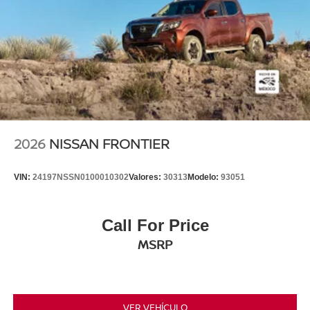
2026
NISSAN FRONTIER
VIN:
24197NSSN0100010302
Valores:
30313
Modelo:
93051
Call For Price
MSRP
VER VEHÍCULO