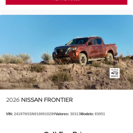
2026
NISSAN FRONTIER
VIN:
24197NSSN0100010299
Valores:
30313
Modelo:
93051