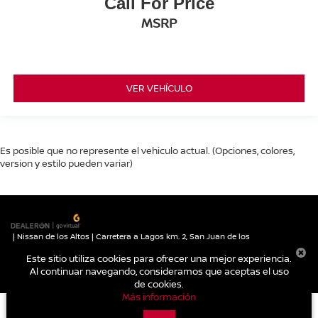
Call For Price
MSRP
VER VEHÍCULO
Es posible que no represente el vehiculo actual. (Opciones, colores,
version y estilo pueden variar)
| Nissan de los Altos
|
Carretera a Lagos km. 2,
San Juan de los
Lagos,
Jalisco,
México
47030
| Autos nuevos:
395-785-1000
|
Contáctanos
Este sitio utiliza cookies para ofrecer una mejor experiencia.
|
Aviso de Privacidad
|
Mapa del sitio
Al continuar navegando, consideramos que aceptas el uso
de cookies.
Más información