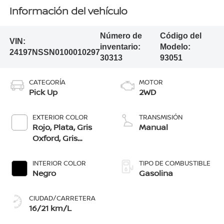
Información del vehículo
Número de
Código del
VIN:
inventario:
Modelo:
24197NSSN0100010297
30313
93051
CATEGORÍA
MOTOR
Pick Up
2WD
EXTERIOR COLOR
TRANSMISIÓN
Rojo, Plata, Gris
Manual
Oxford, Gris
Volcánico, Negro,
Blanco
INTERIOR COLOR
TIPO DE COMBUSTIBLE
Negro
Gasolina
CIUDAD/CARRETERA
16/21 km/L