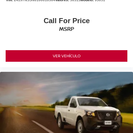
VIN:
24197NSSN0100010304
Valores:
30313
Modelo:
93051
Call For Price
MSRP
VER VEHÍCULO