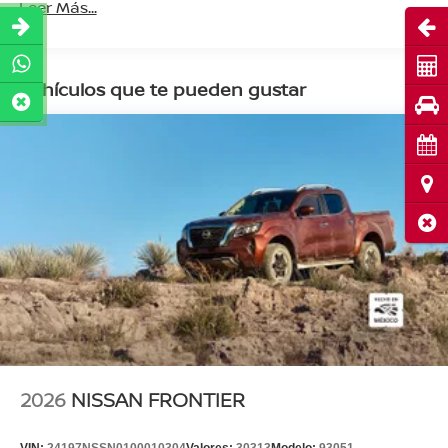
Leer Más...
Abri
Cot
Vehículos que te pueden gustar
Pru
Cita
Ubi
Cerr
2026
NISSAN FRONTIER