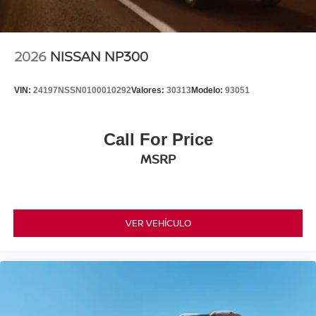
2026
NISSAN NP300
VIN:
24197NSSN0100010292
Valores:
30313
Modelo:
93051
Call For Price
MSRP
VER VEHÍCULO