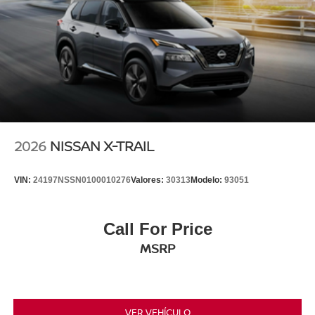
2026
NISSAN X-TRAIL
VIN:
24197NSSN0100010276
Valores:
30313
Modelo:
93051
Call For Price
MSRP
VER VEHÍCULO