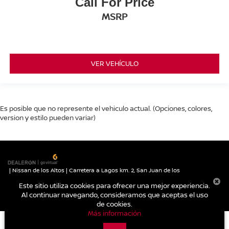
Call For Price
MSRP
VER VEHÍCULO
Es posible que no represente el vehiculo actual. (Opciones, colores,
version y estilo pueden variar)
| Nissan de los Altos
|
Carretera a Lagos km. 2,
San Juan de los
Lagos,
Jalisco,
México
47030
| Autos nuevos:
395-785-1000
|
Contáctanos
Este sitio utiliza cookies para ofrecer una mejor experiencia.
|
Aviso de Privacidad
|
Mapa del sitio
Al continuar navegando, consideramos que aceptas el uso
de cookies.
Más información