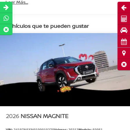
Leer Más...
Abri
Cot
Vehículos que te pueden gustar
Pru
Cita
Ubi
Cerr
2026
NISSAN MAGNITE