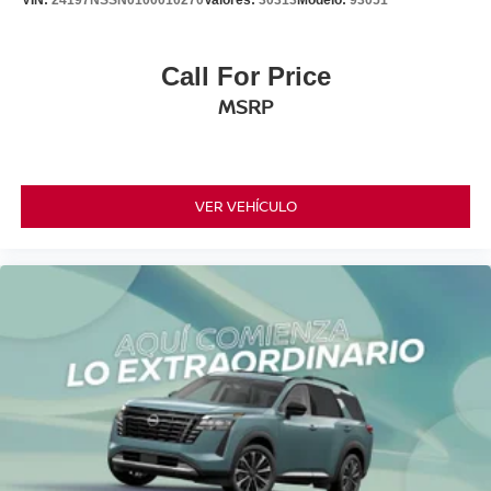
VIN:
24197NSSN0100010270
Valores:
30313
Modelo:
93051
Call For Price
MSRP
VER VEHÍCULO