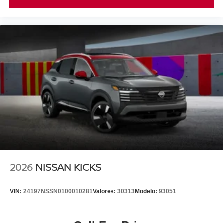
2026
NISSAN KICKS
VIN:
24197NSSN0100010281
Valores:
30313
Modelo:
93051