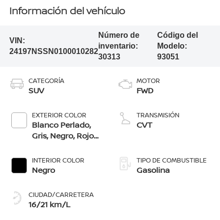
Información del vehículo
Número de
Código del
VIN:
inventario:
Modelo:
24197NSSN0100010282
30313
93051
CATEGORÍA
MOTOR
SUV
FWD
EXTERIOR COLOR
TRANSMISIÓN
Blanco Perlado,
CVT
Gris, Negro, Rojo
Burdeos, Azul
Acero, Cafã‰
INTERIOR COLOR
TIPO DE COMBUSTIBLE
Pecano
Negro
Gasolina
CIUDAD/CARRETERA
16/21 km/L