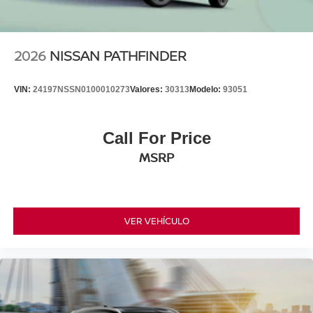
2026
NISSAN PATHFINDER
VIN:
24197NSSN0100010273
Valores:
30313
Modelo:
93051
Call For Price
MSRP
VER VEHÍCULO