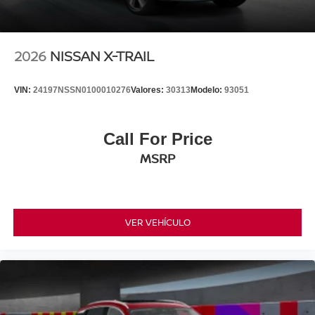
2026
NISSAN X-TRAIL
VIN:
24197NSSN0100010276
Valores:
30313
Modelo:
93051
Call For Price
MSRP
VER VEHÍCULO