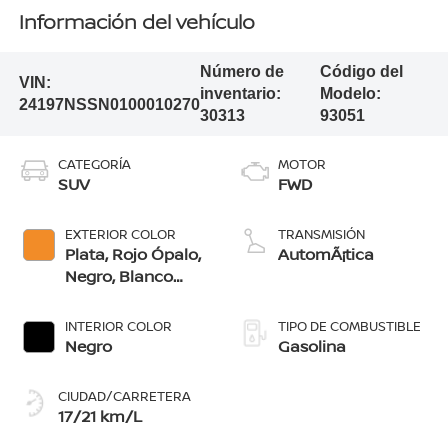
Información del vehículo
Número de
Código del
VIN:
inventario:
Modelo:
24197NSSN0100010270
30313
93051
CATEGORÍA
MOTOR
SUV
FWD
EXTERIOR COLOR
TRANSMISIÓN
Plata, Rojo Ópalo,
AutomÃ¡tica
Negro, Blanco
Glaciar, Naranja
Bengala, Azul
INTERIOR COLOR
TIPO DE COMBUSTIBLE
Ártico, Gris Oxford
Negro
Gasolina
CIUDAD/CARRETERA
17/21 km/L