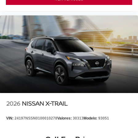
2026
NISSAN X-TRAIL
VIN:
24197NSSN0100010278
Valores:
30313
Modelo:
93051