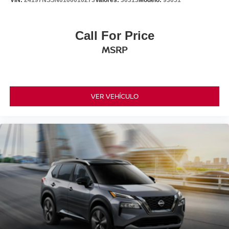
VIN:
24197NSSN0100010273
Valores:
30313
Modelo:
93051
Call For Price
MSRP
VER VEHÍCULO