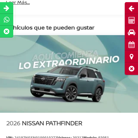
Leer Más...
Abri
Cot
Vehículos que te pueden gustar
Pru
Cita
Ubi
Cerr
2026
NISSAN PATHFINDER