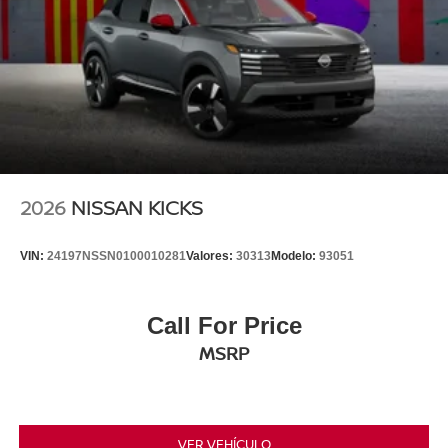
2026
NISSAN KICKS
VIN:
24197NSSN0100010281
Valores:
30313
Modelo:
93051
Call For Price
MSRP
VER VEHÍCULO