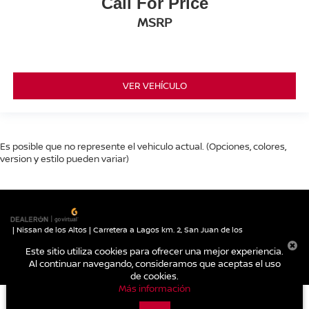
Call For Price
MSRP
VER VEHÍCULO
Es posible que no represente el vehiculo actual. (Opciones, colores,
version y estilo pueden variar)
| Nissan de los Altos
|
Carretera a Lagos km. 2,
San Juan de los
Lagos,
Jalisco,
México
47030
| Autos nuevos:
395-785-1000
|
Contáctanos
Este sitio utiliza cookies para ofrecer una mejor experiencia.
|
Aviso de Privacidad
|
Mapa del sitio
Al continuar navegando, consideramos que aceptas el uso
de cookies.
Más información