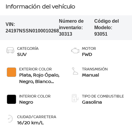
Información del vehículo
Número de
Código del
VIN:
inventario:
Modelo:
24197NSSN0100010268
30313
93051
CATEGORÍA
MOTOR
SUV
FWD
EXTERIOR COLOR
TRANSMISIÓN
Plata, Rojo Ópalo,
Manual
Negro, Blanco
Glaciar, Naranja
Bengala, Azul
INTERIOR COLOR
TIPO DE COMBUSTIBLE
Ártico, Gris Oxford
Negro
Gasolina
CIUDAD/CARRETERA
16/20 km/L