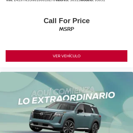
VIN:
24197NSSN0100010270
Valores:
30313
Modelo:
93051
Call For Price
MSRP
VER VEHÍCULO