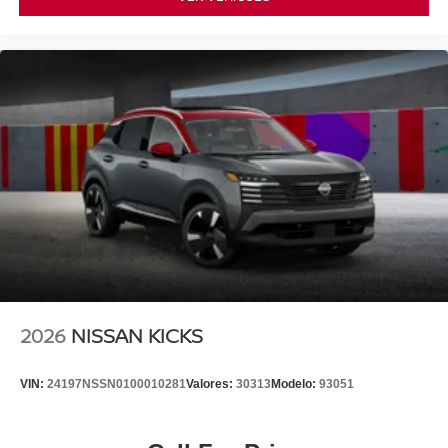
2026
NISSAN KICKS
VIN:
24197NSSN0100010281
Valores:
30313
Modelo:
93051