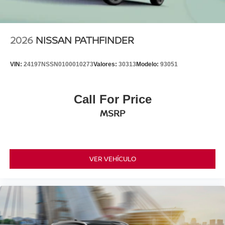
2026
NISSAN PATHFINDER
VIN:
24197NSSN0100010273
Valores:
30313
Modelo:
93051
Call For Price
MSRP
VER VEHÍCULO