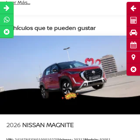
Leer Más...
Abri
Cot
Vehículos que te pueden gustar
Pru
Cita
Ubi
Cerr
2026
NISSAN MAGNITE