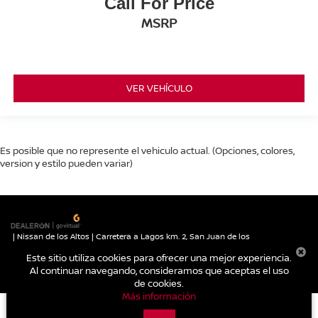
Call For Price
MSRP
VER VEHÍCULO
Es posible que no represente el vehiculo actual. (Opciones, colores,
version y estilo pueden variar)
| Nissan de los Altos
|
Carretera a Lagos km. 2,
San Juan de los
Lagos,
Jalisco,
México
47030
| Autos nuevos:
395-785-1000
|
Contáctanos
Este sitio utiliza cookies para ofrecer una mejor experiencia.
|
Aviso de Privacidad
|
Mapa del sitio
Al continuar navegando, consideramos que aceptas el uso
de cookies.
Más información