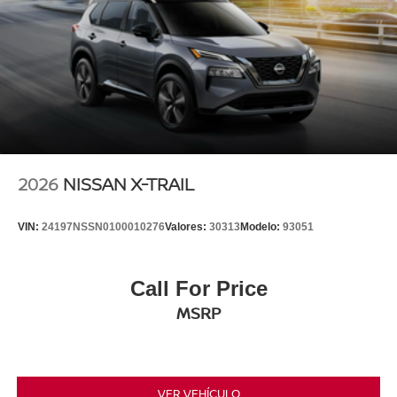
2026
NISSAN X-TRAIL
VIN:
24197NSSN0100010276
Valores:
30313
Modelo:
93051
Call For Price
MSRP
VER VEHÍCULO