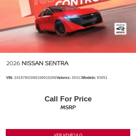
2026
NISSAN SENTRA
VIN:
24197NSSN0100010266
Valores:
30313
Modelo:
93051
Call For Price
MSRP
VER VEHÍCULO