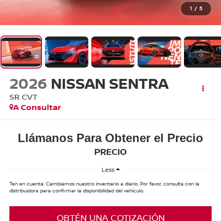
1
/
5
2026
NISSAN SENTRA
SR CVT
A Consultar
Llámanos Para Obtener el Precio
PRECIO
Less
Ten en cuenta: Cambiamos nuestro inventario a diario. Por favor, consulta con la
distribuidora para confirmar la disponibilidad del vehículo.
OBTÉN UNA COTIZACIÓN