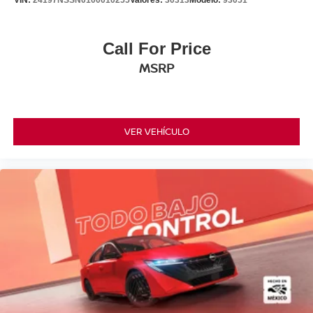
VIN:
24197NSSN0100010255
Valores:
30313
Modelo:
93051
Call For Price
MSRP
VER VEHÍCULO