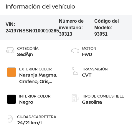
Información del vehículo
Número de
Código del
VIN:
inventario:
Modelo:
24197NSSN0100010265
30313
93051
CATEGORÍA
MOTOR
SedÃ¡n
FWD
EXTERIOR COLOR
TRANSMISIÓN
Naranja Magma,
CVT
Grafeno, Gris,
Negro, Rojo
Burdeos, Blanco
INTERIOR COLOR
TIPO DE COMBUSTIBLE
Perlado, Azul
Negro
Gasolina
Vibrante, Blanco
Perlado/Negro,
CIUDAD/CARRETERA
Grafeno/Negro,
24/21 km/L
Azul