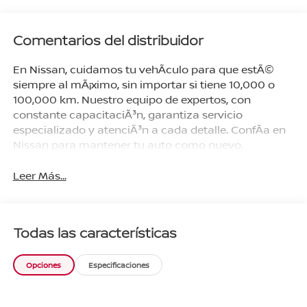
Vibrante/Negro,
Naranja
Magma/Negro
Comentarios del distribuidor
En Nissan, cuidamos tu vehÃ­culo para que estÃ©
siempre al mÃ¡ximo, sin importar si tiene 10,000 o
100,000 km. Nuestro equipo de expertos, con
constante capacitaciÃ³n, garantiza servicio
especializado y atenciÃ³n a cada detalle. ConfÃ­a en
Nissan para mantener tu auto como nuevo.
Leer Más...
Todas las características
Opciones
Especificaciones