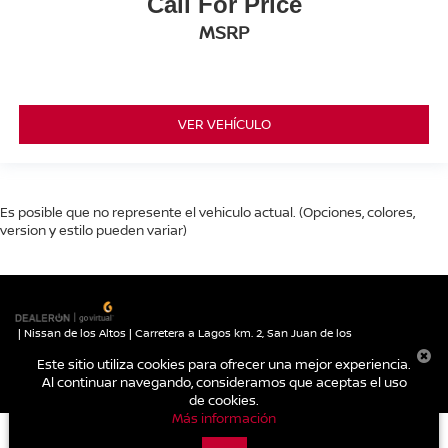
Call For Price
MSRP
VER VEHÍCULO
Es posible que no represente el vehiculo actual. (Opciones, colores,
version y estilo pueden variar)
| Nissan de los Altos
|
Carretera a Lagos km. 2,
San Juan de los
Lagos,
Jalisco,
México
47030
| Autos nuevos:
395-785-1000
|
Contáctanos
Este sitio utiliza cookies para ofrecer una mejor experiencia.
|
Aviso de Privacidad
|
Mapa del sitio
Al continuar navegando, consideramos que aceptas el uso
de cookies.
Más información