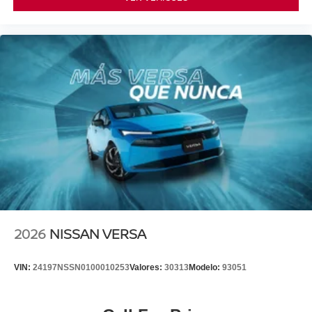
2026
NISSAN VERSA
VIN:
24197NSSN0100010253
Valores:
30313
Modelo:
93051