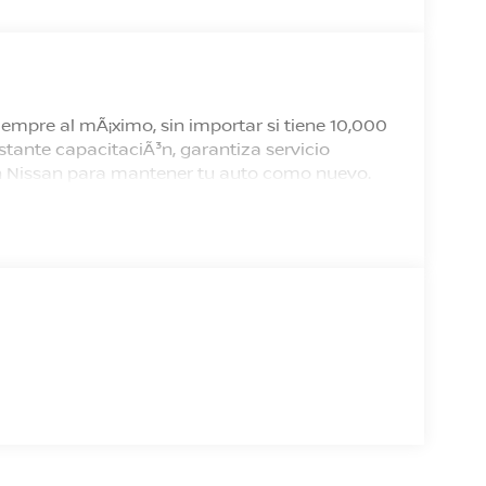
empre al mÃ¡ximo, sin importar si tiene 10,000
tante capacitaciÃ³n, garantiza servicio
 en Nissan para mantener tu auto como nuevo.