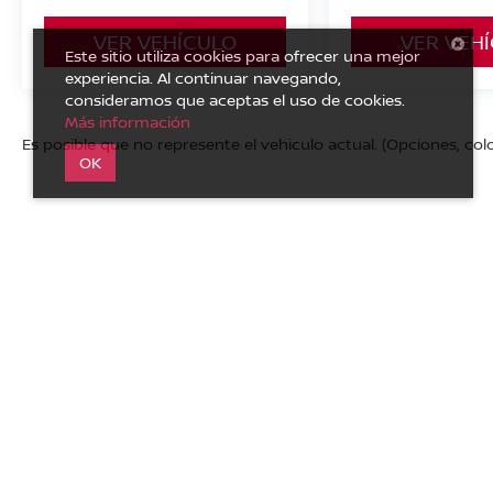
VER VEHÍCULO
VER VEH
Este sitio utiliza cookies para ofrecer una mejor
experiencia. Al continuar navegando,
consideramos que aceptas el uso de cookies.
Más información
Es posible que no represente el vehiculo actual. (Opciones, colo
OK
| Nissan de los Altos
|
Carretera a Lagos