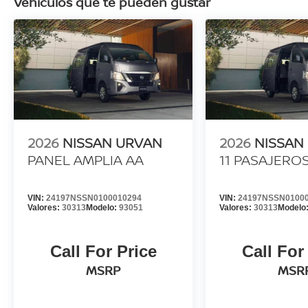
Vehículos que te pueden gustar
2026
NISSAN URVAN
2026
NISSAN
PANEL AMPLIA AA
11 PASAJERO
VIN:
24197NSSN0100010294
VIN:
24197NSSN0100
Valores:
30313
Modelo:
93051
Valores:
30313
Modelo
Call For Price
Call For
MSRP
MSR