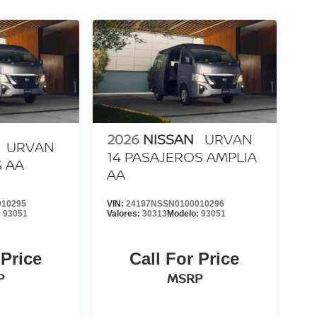
2026
NISSAN
URVAN
URVAN
14 PASAJEROS AMPLIA
S AA
AA
010295
VIN:
24197NSSN0100010296
:
93051
Valores:
30313
Modelo:
93051
 Price
Call For Price
P
MSRP