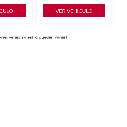
ÍCULO
VER VEHÍCULO
res, version y estilo pueden variar)
 km. 2,
San Juan de los Lagos,
Jalisco,
México
47030
| Autos nuevos:
395-785