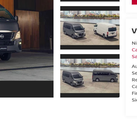
V
Ni
Ca
Sa
A
Se
Re
Ca
F
Si