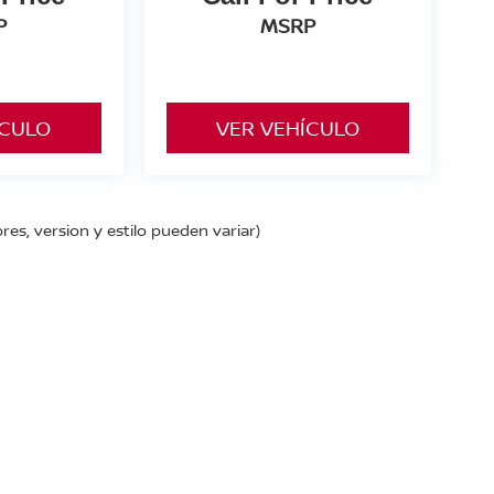
P
MSRP
ÍCULO
VER VEHÍCULO
res, version y estilo pueden variar)
 km. 2,
San Juan de los Lagos,
Jalisco,
México
47030
| Autos nuevos:
395-785