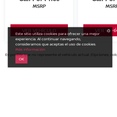
MSRP
MSR
VER VEHÍCULO
VER VEH
Este sitio utiliza cookies para ofrecer una mejor
experiencia. Al continuar navegando,
consideramos que aceptas el uso de cookies.
Más información
Es posible que no represente el vehiculo actual. (Opciones, colo
OK
| Nissan de los Altos
|
Carretera a Lagos