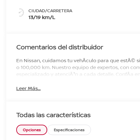
CIUDAD/CARRETERA
13/19 km/L
Comentarios del distribuidor
En Nissan, cuidamos tu vehÃ­culo para que estÃ© si
o 100,000 km. Nuestro equipo de expertos, con cons
especializado y atenciÃ³n a cada detalle. ConfÃ­a
Leer Más...
Todas las características
Opciones
Especificaciones