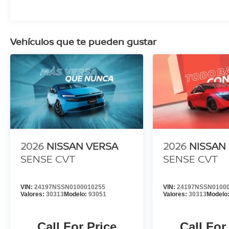
Vehículos que te pueden gustar
2026
NISSAN VERSA
2026
NISSAN
SENSE CVT
SENSE CVT
VIN:
24197NSSN0100010255
VIN:
24197NSSN0100
Valores:
30313
Modelo:
93051
Valores:
30313
Modelo
Call For Price
Call For