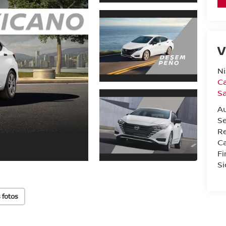
V
Ni
Ca
Sa
A
Se
Re
Ca
F
Si
 fotos