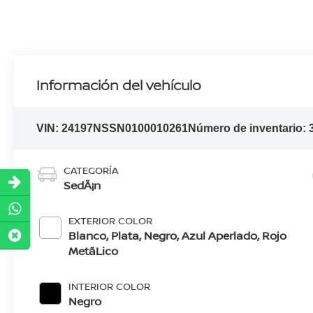
Información del vehículo
VIN:
24197NSSN0100010261
Número de inventario:
CATEGORÍA
SedÃ¡n
EXTERIOR COLOR
Blanco, Plata, Negro, Azul Aperlado, Rojo
MetãLico
INTERIOR COLOR
Negro