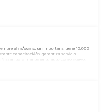
empre al mÃ¡ximo, sin importar si tiene 10,000
tante capacitaciÃ³n, garantiza servicio
 en Nissan para mantener tu auto como nuevo.