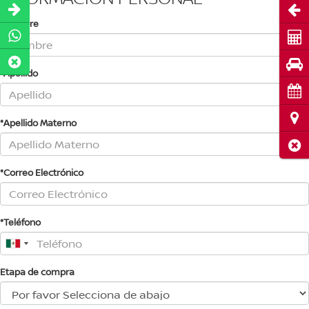
Abri
*Nombre
Cot
Pru
*Apellido
Cita
Ubi
*Apellido Materno
Cerr
*Correo Electrónico
*Teléfono
Etapa de compra