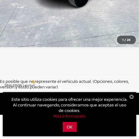
1
/
28
Es posible que no represente el vehiculo actual. (Opciones, colores,
version y estilo pueden variar)
| Nissan de los Altos
|
Carretera a Lagos km. 2,
San Juan de los
Lagos,
Jalisco,
México
47030
| Autos nuevos:
395-785-1000
|
Contáctanos
Este sitio utiliza cookies para ofrecer una mejor experiencia.
|
Aviso de Privacidad
|
Mapa del sitio
Al continuar navegando, consideramos que aceptas el uso
de cookies.
Más información
OK