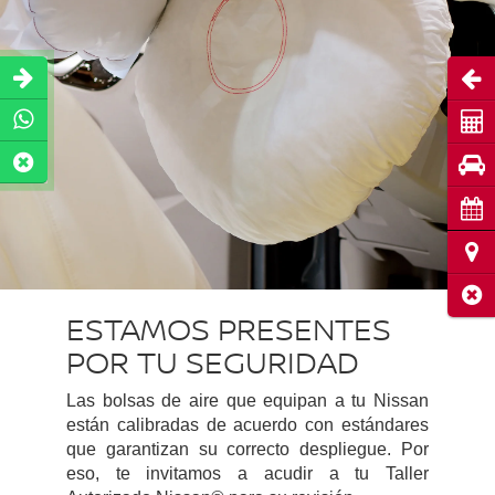
Abri
Coti
Pru
Cita
Ubic
Cerr
ESTAMOS PRESENTES
POR TU SEGURIDAD
Las bolsas de aire que equipan a tu Nissan
están calibradas de acuerdo con estándares
que garantizan su correcto despliegue. Por
eso, te invitamos a acudir a tu Taller