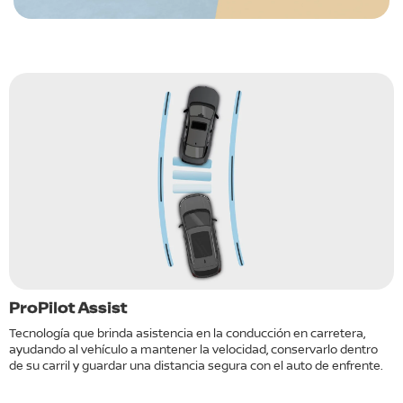
e
ProPilot Assist
F
d
Tecnología que brinda asistencia en la conducción en carretera,
ayudando al vehículo a mantener la velocidad, conservarlo dentro
S
de su carril y guardar una distancia segura con el auto de enfrente.
a
d
lo
a
m