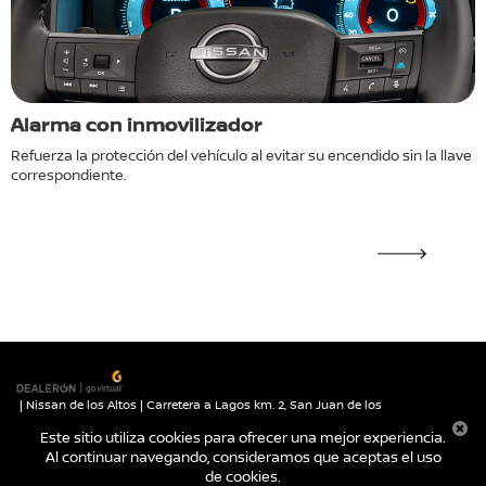
Alarma con inmovilizador
L
Refuerza la protección del vehículo al evitar su encendido sin la llave
P
correspondiente.
| Nissan de los Altos
|
Carretera a Lagos km. 2,
San Juan de los
Lagos,
Jalisco,
México
47030
| Autos nuevos:
395-785-1000
|
Contáctanos
Este sitio utiliza cookies para ofrecer una mejor experiencia.
|
Aviso de Privacidad
|
Mapa del sitio
Al continuar navegando, consideramos que aceptas el uso
de cookies.