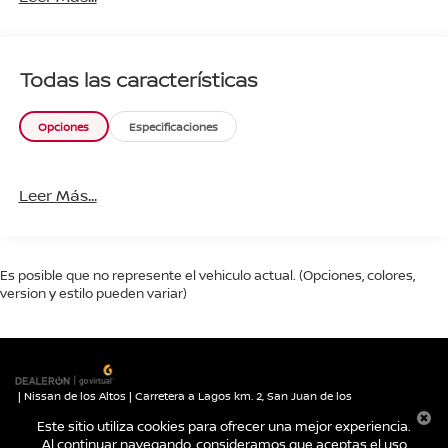
Todas las características
Opciones
Especificaciones
Leer Más...
Es posible que no represente el vehiculo actual. (Opciones, colores,
version y estilo pueden variar)
| Nissan de los Altos
|
Carretera a Lagos km. 2,
San Juan de los
Lagos,
Jalisco,
México
47030
| Autos nuevos:
395-785-1000
|
Contáctanos
Este sitio utiliza cookies para ofrecer una mejor experiencia.
|
Aviso de Privacidad
|
Mapa del sitio
Al continuar navegando, consideramos que aceptas el uso