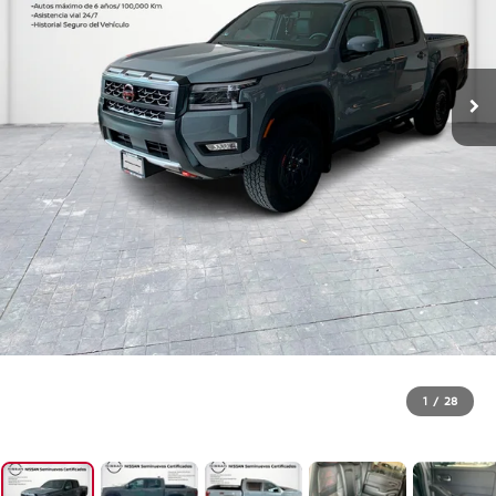
1
/
28