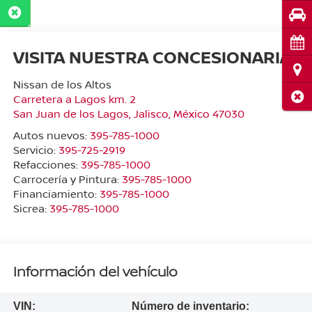
Pru
Cita
VISITA NUESTRA CONCESIONARIA
Ubi
Nissan de los Altos
Cerr
Carretera a Lagos km. 2
San Juan de los Lagos
,
Jalisco
, México
47030
Autos nuevos:
395-785-1000
Servicio:
395-725-2919
Refacciones:
395-785-1000
Carrocería y Pintura:
395-785-1000
Financiamiento:
395-785-1000
Sicrea:
395-785-1000
Información del vehículo
VIN:
Número de inventario: