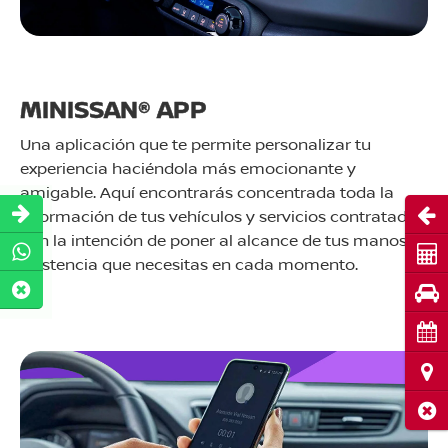
MINISSAN® APP
Una aplicación que te permite personalizar tu
experiencia haciéndola más emocionante y
amigable. Aquí encontrarás concentrada toda la
Abri
información de tus vehículos y servicios contratados,
con la intención de poner al alcance de tus manos la
Cot
asistencia que necesitas en cada momento.
Pru
Cita
Ubi
Cerr